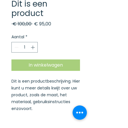
Dit is een
product
Normale
Verkoopprijs
 € 100,00 
€ 95,00
prijs
Aantal
*
In winkelwagen
Dit is een productbeschrijving. Hier 
kunt u meer details kwijt over uw 
product, zoals de maat, het 
materiaal, gebruiksinstructies 
enzovoort.
PRODUCTGEGEVENS