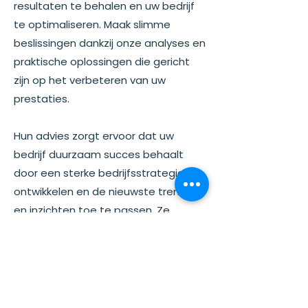
resultaten te behalen en uw bedrijf
te optimaliseren. Maak slimme
beslissingen dankzij onze analyses en
praktische oplossingen die gericht
zijn op het verbeteren van uw
prestaties.
Hun advies zorgt ervoor dat uw
bedrijf duurzaam succes behaalt
door een sterke bedrijfsstrategie te
ontwikkelen en de nieuwste trends
en inzichten toe te passen. Ze
bieden maatwerk bedrijfsadvies dat
volledig aansluit bij uw unieke
behoeften en doelen, zodat uw
bedrijf transformeert naar een
competitieve en winstgevende