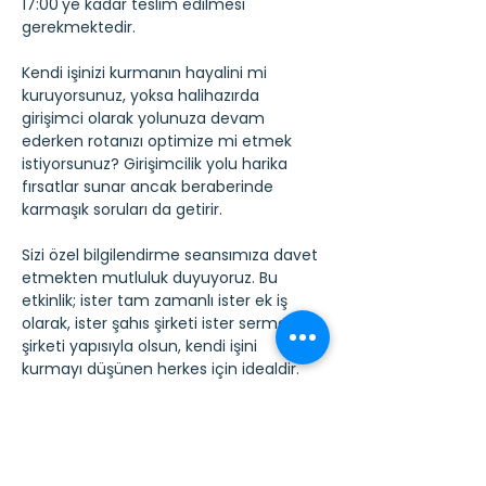
17:00'ye kadar teslim edilmesi 
gerekmektedir.
Kendi işinizi kurmanın hayalini mi 
kuruyorsunuz, yoksa halihazırda 
girişimci olarak yolunuza devam 
ederken rotanızı optimize mi etmek 
istiyorsunuz? Girişimcilik yolu harika 
fırsatlar sunar ancak beraberinde 
karmaşık soruları da getirir.
Sizi özel bilgilendirme seansımıza davet 
etmekten mutluluk duyuyoruz. Bu 
etkinlik; ister tam zamanlı ister ek iş 
olarak, ister şahıs şirketi ister sermaye 
şirketi yapısıyla olsun, kendi işini 
kurmayı düşünen herkes için idealdir.
Ayrıca mevcut müşterilerimizi ve şu 
anki mali danışmanlık hizmetinden 
memnun olmayan girişimcileri de 
özellikle bekliyoruz. Dosyanıza yeni ve 