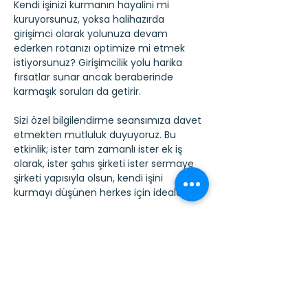
Kendi işinizi kurmanın hayalini mi 
kuruyorsunuz, yoksa halihazırda 
girişimci olarak yolunuza devam 
ederken rotanızı optimize mi etmek 
istiyorsunuz? Girişimcilik yolu harika 
fırsatlar sunar ancak beraberinde 
karmaşık soruları da getirir.
Sizi özel bilgilendirme seansımıza davet 
etmekten mutluluk duyuyoruz. Bu 
etkinlik; ister tam zamanlı ister ek iş 
olarak, ister şahıs şirketi ister sermaye 
şirketi yapısıyla olsun, kendi işini 
kurmayı düşünen herkes için idealdir.
Ayrıca mevcut müşterilerimizi ve şu 
anki mali danışmanlık hizmetinden 
memnun olmayan girişimcileri de 
özellikle bekliyoruz. Dosyanıza yeni ve 
profesyonel bir bakış açısı sunmaktan 
memnuniyet duyarız.